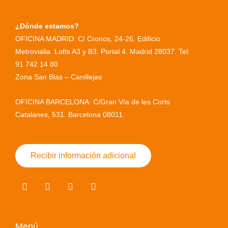
¿Dónde estamos?
OFICINA MADRID: C/ Cronos, 24-26. Edificio
Metrovialia. Lofts A3 y B3. Portal 4. Madrid 28037. Tel:
91 742 14 80
Zona San Blas – Canillejas
OFICINA BARCELONA: C/Gran Vía de les Corts
Catalanes, 531. Barcelona 08011.
Recibir información adicional
F
T
Y
L
a
w
o
n
c
i
u
i
e
t
t
-
b
t
u
i
Menú
o
e
b
n