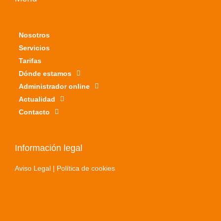
o
r
e
s
k
t
a
g
Nosotros
r
Servicios
a
m
Tarifas
-
Dónde estamos
f
Administrador online
i
l
Actualidad
l
Contacto
e
d
Información legal
Aviso Legal |
Política de cookies